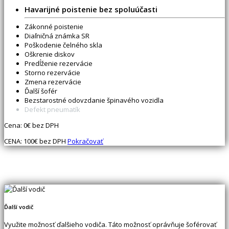
Havarijné poistenie bez spoluúčasti
Zákonné poistenie
Diaľničná známka SR
Poškodenie čelného skla
Oškrenie diskov
Predĺženie rezervácie
Storno rezervácie
Zmena rezervácie
Ďalší šofér
Bezstarostné odovzdanie špinavého vozidla
Defekt pneumatík
Cena:
0
€ bez DPH
CENA:
100
€ bez DPH
Pokračovať
Ďalší vodič
Využite možnosť ďalšieho vodiča. Táto možnosť oprávňuje šoférovať