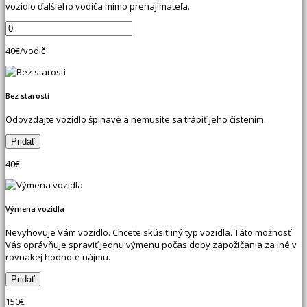
vozidlo ďalšieho vodiča mimo prenajímateľa.
40
€/vodič
Bez starostí
Odovzdajte vozidlo špinavé a nemusíte sa trápiť jeho čistením.
40
€
Výmena vozidla
Nevyhovuje Vám vozidlo. Chcete skúsiť iný typ vozidla. Táto možnosť
Vás oprávňuje spraviť jednu výmenu počas doby zapožičania za iné v
rovnakej hodnote nájmu.
150
€