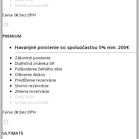
Defekt pneumatík
Cena:
0
€ bez DPH
PREMIUM
Havarijné poistenie so spoluúčasťou 5% min. 200€
Zákonné poistenie
Diaľničná známka SR
Poškodenie čelného skla
Oškrenie diskov
Predĺženie rezervácie
Storno rezervácie
Zmena rezervácie
Ďalší šofér
Defekt pneumatík
Cena:
0
€ bez DPH
ULTIMATE