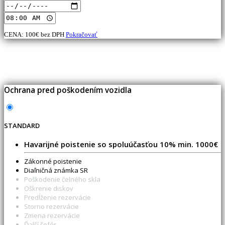
CENA:
100
€ bez DPH
Pokračovať
Ochrana pred poškodením vozidla
STANDARD
Havarijné poistenie so spoluúčasťou 10% min. 1000€
Zákonné poistenie
Diaľničná známka SR
Poškodenie čelného skla
Oškrenie diskov
Predĺženie rezervácie
Storno rezervácie
Zmena rezervácie
Ďalší šofér