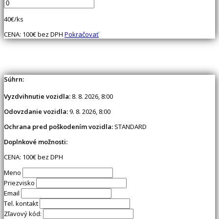
40
€/ks
CENA:
100
€ bez DPH
Pokračovať
Súhrn:
Vyzdvihnutie vozidla:
8. 8. 2026, 8:00
Odovzdanie vozidla:
9. 8. 2026, 8:00
Ochrana pred poškodením vozidla:
STANDARD
Doplnkové možnosti:
CENA:
100
€ bez DPH
Meno
Priezvisko
Email
Tel. kontakt
Zľavový kód: