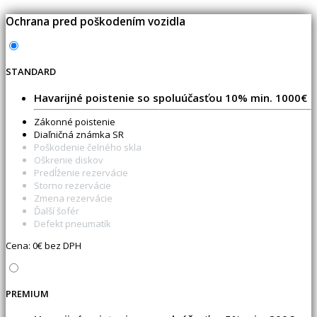
Ochrana pred poškodením vozidla
STANDARD
Havarijné poistenie so spoluúčasťou 10% min. 1000€
Zákonné poistenie
Diaľničná známka SR
Poškodenie čelného skla
Oškrenie diskov
Predĺženie rezervácie
Storno rezervácie
Zmena rezervácie
Ďalší šofér
Defekt pneumatík
Cena:
0
€ bez DPH
PREMIUM