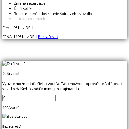
Zmena rezervácie
Ďalší šofér
Bezstarostné odovzdanie špinavého vozidla
Defekt pneumatík
Cena:
0
€ bez DPH
CENA:
140
€ bez DPH
Pokračovať
Ďalší vodič
Využite možnosť ďalšieho vodiča. Táto možnosť oprávňuje šoférovať
vozidlo ďalšieho vodiča mimo prenajímateľa.
40
€/vodič
Bez starostí