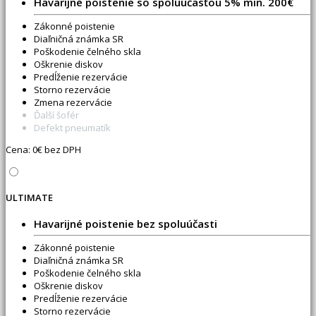
Havarijné poistenie so spoluúčasťou 5% min. 200€
Zákonné poistenie
Diaľničná známka SR
Poškodenie čelného skla
Oškrenie diskov
Predĺženie rezervácie
Storno rezervácie
Zmena rezervácie
Ďalší šofér
Defekt pneumatík
Cena:
0
€ bez DPH
ULTIMATE
Havarijné poistenie bez spoluúčasti
Zákonné poistenie
Diaľničná známka SR
Poškodenie čelného skla
Oškrenie diskov
Predĺženie rezervácie
Storno rezervácie