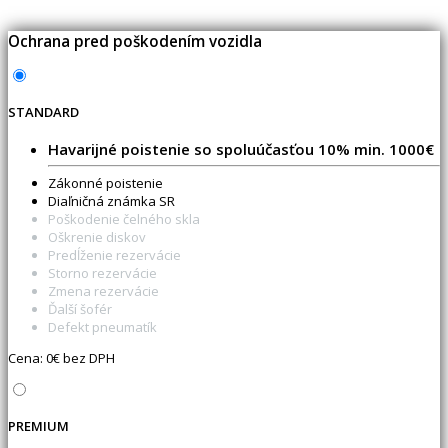
Ochrana pred poškodením vozidla
STANDARD
Havarijné poistenie so spoluúčasťou 10% min. 1000€
Zákonné poistenie
Diaľničná známka SR
Poškodenie čelného skla
Oškrenie diskov
Predĺženie rezervácie
Storno rezervácie
Zmena rezervácie
Ďalší šofér
Defekt pneumatík
Cena:
0
€ bez DPH
PREMIUM