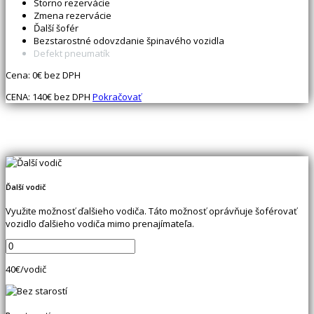
Storno rezervácie
Zmena rezervácie
Ďalší šofér
Bezstarostné odovzdanie špinavého vozidla
Defekt pneumatík
Cena:
0
€ bez DPH
CENA:
140
€ bez DPH
Pokračovať
Ďalší vodič
Využite možnosť ďalšieho vodiča. Táto možnosť oprávňuje šoférovať
vozidlo ďalšieho vodiča mimo prenajímateľa.
40
€/vodič