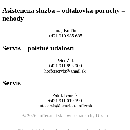
Asistencna sluzba – odtahovka-poruchy –
nehody
Juraj Borčin
+421 910 985 685
Servis – poistné udalosti
Peter Žák
+421 911 893 900
hofferservis@gmail.sk
Servis
Patrik Ivančík
+421 911 019 599
autoservis@penzion-hoffer.sk
© 2026 hoffer-rent.sk – web stránka by Dizai
n