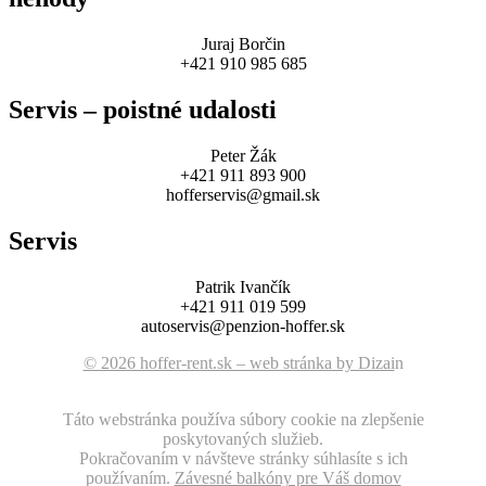
Juraj Borčin
+421 910 985 685
Servis – poistné udalosti
Peter Žák
+421 911 893 900
hofferservis@gmail.sk
Servis
Patrik Ivančík
+421 911 019 599
autoservis@penzion-hoffer.sk
© 2026 hoffer-rent.sk – web stránka by Dizai
n
Táto webstránka používa súbory cookie na zlepšenie
poskytovaných služieb.
Pokračovaním v návšteve stránky súhlasíte s ich
používaním.
Závesné balkóny pre Váš domov