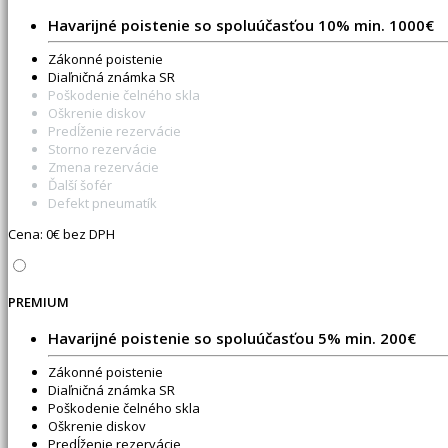
Havarijné poistenie so spoluúčasťou 10% min. 1000€
Zákonné poistenie
Diaľničná známka SR
Poškodenie čelného skla
Oškrenie diskov
Predĺženie rezervácie
Storno rezervácie
Zmena rezervácie
Ďalší šofér
Defekt pneumatík
Cena:
0
€ bez DPH
PREMIUM
Havarijné poistenie so spoluúčasťou 5% min. 200€
Zákonné poistenie
Diaľničná známka SR
Poškodenie čelného skla
Oškrenie diskov
Predĺženie rezervácie