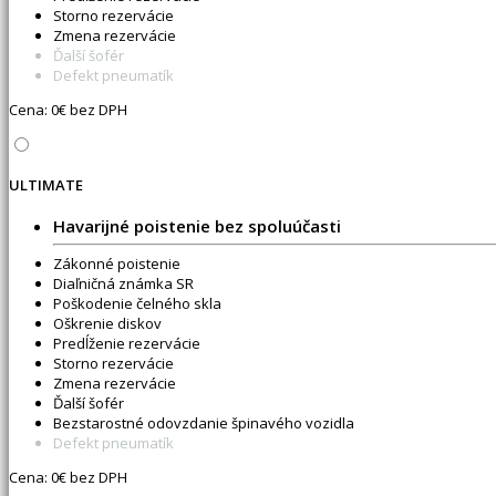
Storno rezervácie
Zmena rezervácie
Ďalší šofér
Defekt pneumatík
Cena:
0
€ bez DPH
ULTIMATE
Havarijné poistenie bez spoluúčasti
Zákonné poistenie
Diaľničná známka SR
Poškodenie čelného skla
Oškrenie diskov
Predĺženie rezervácie
Storno rezervácie
Zmena rezervácie
Ďalší šofér
Bezstarostné odovzdanie špinavého vozidla
Defekt pneumatík
Cena:
0
€ bez DPH