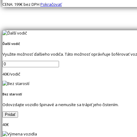
CENA:
199
€ bez DPH
Pokračovať
Ďalší vodič
Využite možnosť ďalšieho vodiča. Táto možnosť oprávňuje šoférovať voz
40
€/vodič
Bez starostí
Odovzdajte vozidlo špinavé a nemusíte sa trápiť jeho čistením.
40
€