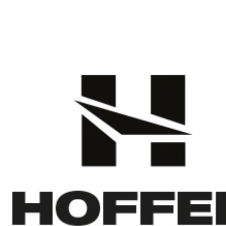
Preskočiť
na
obsah